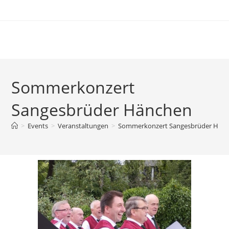
Zum
Inhalt
springen
Sommerkonzert
Sangesbrüder Hänchen
>
Events
>
Veranstaltungen
>
Sommerkonzert Sangesbrüder Hän