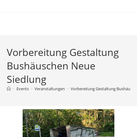
Zum
Inhalt
springen
Vorbereitung Gestaltung
Bushäuschen Neue
Siedlung
>
Events
>
Veranstaltungen
>
Vorbereitung Gestaltung Bushäusch