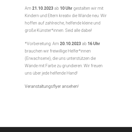
Am
21.10.2023
ab
10
Uhr
gestalten wir mit
Kindern und Eltern kreativ die Wände neu. Wir
hoffen auf zahlreiche, helfende kleine und
große Künster*innen. Seid alle dabei!
*Vorbereitung: Am
20
.10.2023
ab
16 Uhr
brauchen wir freiwillige Helfer*innen
(Erwachsene), die uns unterstützen die
Wände mit Farbe zu grundieren. Wir freuen
uns über jede helfende Hand!
Veranstaltungsflyer ansehen
!